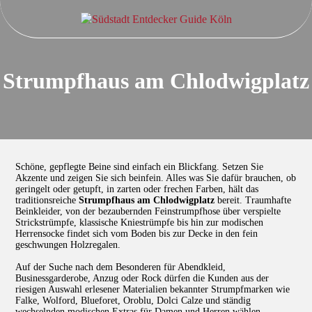
Strumpfhaus am Chlodwigplatz
Schöne, gepflegte Beine sind einfach ein Blickfang. Setzen Sie
Akzente und zeigen Sie sich beinfein. Alles was Sie dafür brauchen, ob
geringelt oder getupft, in zarten oder frechen Farben, hält das
traditionsreiche
Strumpfhaus am Chlodwigplatz
bereit. Traumhafte
Beinkleider, von der bezaubernden Feinstrumpfhose über verspielte
Strickstrümpfe, klassische Kniestrümpfe bis hin zur modischen
Herrensocke findet sich vom Boden bis zur Decke in den fein
geschwungen Holzregalen.
Auf der Suche nach dem Besonderen für Abendkleid,
Businessgarderobe, Anzug oder Rock dürfen die Kunden aus der
riesigen Auswahl erlesener Materialien bekannter Strumpfmarken wie
Falke, Wolford, Blueforet, Oroblu, Dolci Calze und ständig
wechselnden modischen Extras für Damen und Herren wählen.