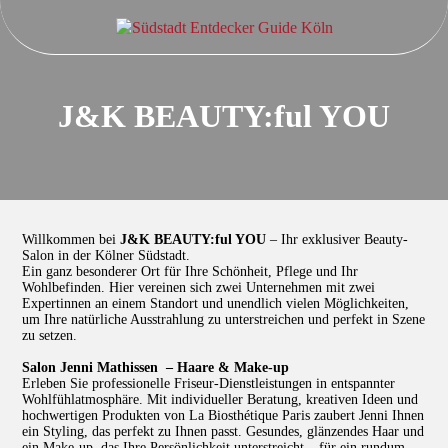
J&K BEAUTY:ful YOU
Willkommen bei
J&K BEAUTY:ful YOU
– Ihr exklusiver Beauty-
Salon in der Kölner Südstadt.
Ein ganz besonderer Ort für Ihre Schönheit, Pflege und Ihr
Wohlbefinden. Hier vereinen sich zwei Unternehmen mit zwei
Expertinnen an einem Standort und unendlich vielen Möglichkeiten,
um Ihre natürliche Ausstrahlung zu unterstreichen und perfekt in Szene
zu setzen.
Salon Jenni Mathissen – Haare & Make-up
Erleben Sie professionelle Friseur-Dienstleistungen in entspannter
Wohlfühlatmosphäre. Mit individueller Beratung, kreativen Ideen und
hochwertigen Produkten von La Biosthétique Paris zaubert Jenni Ihnen
ein Styling, das perfekt zu Ihnen passt. Gesundes, glänzendes Haar und
ein Make-up, das Ihre Persönlichkeit unterstreicht – für ein rundum